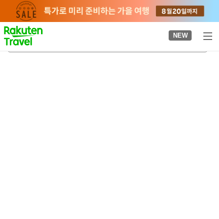
to
top
page
NEW
오쓰시 과학관
2026-08-24
-
2026-08-25
객실당
2
명
•
객실
1
개