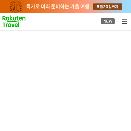
to
top
page
NEW
비와호 오쓰칸
2026-08-21
-
2026-08-22
객실당
2
명
•
객실
1
개