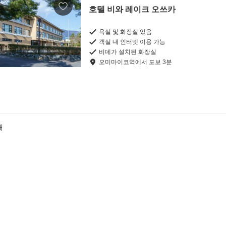
호텔 비와 레이크 오쓰카
욕실 및 화장실 있음
객실 내 인터넷 이용 가능
비데가 설치된 화장실
오미마이코역
에서
도보
3
분
개