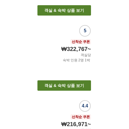
객실 & 숙박 상품 보기
5
선착순 쿠폰
₩322,767
~
객실당
숙박 인원
2
명
1
박
객실 & 숙박 상품 보기
4.4
선착순 쿠폰
₩216,971
~