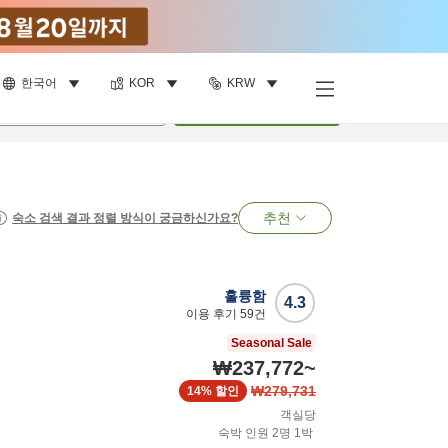
한국어
KOR
KRW
명
•
객실
1
개
검색
추천
숙소 검색 결과 정렬 방식이 궁금하신가요?
훌륭함
4.3
이용 후기
59
건
Seasonal Sale
₩237,772
~
₩279,731
14%
할인
객실당
숙박 인원
2
명
1
박