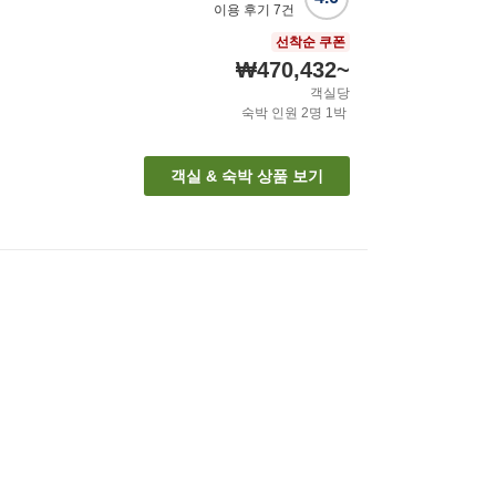
이용 후기
7
건
선착순 쿠폰
₩470,432
~
객실당
숙박 인원
2
명
1
박
객실 & 숙박 상품 보기