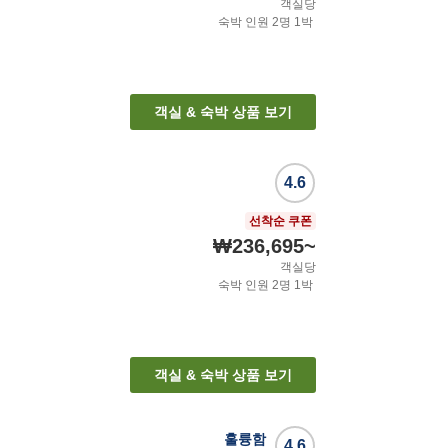
객실당
숙박 인원
2
명
1
박
객실 & 숙박 상품 보기
4.6
선착순 쿠폰
₩236,695
~
객실당
숙박 인원
2
명
1
박
객실 & 숙박 상품 보기
훌륭함
4.6