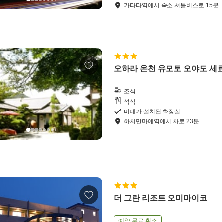
가타타역
에서
숙소 셔틀버스로
15
분
오하라 온천 유모토 오야도 세
조식
석식
비데가 설치된 화장실
하치만마에역
에서
차로
23
분
더 그란 리조트 오미마이코
예약 무료 취소