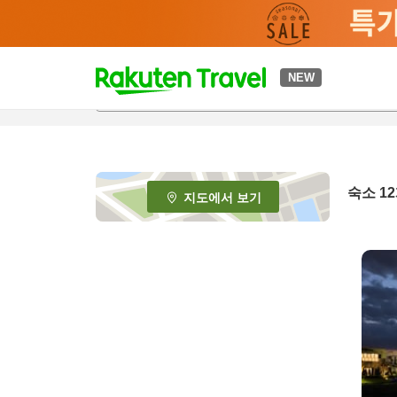
t
NEW
o
p
P
a
g
e
숙소
12
지도에서 보기
_
s
e
a
r
c
h