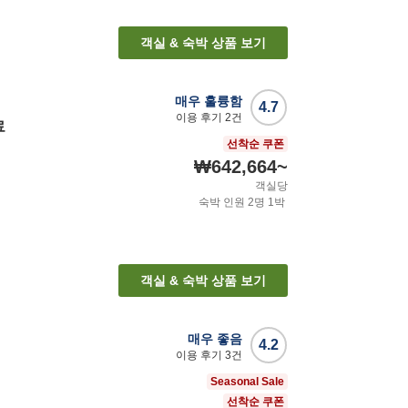
객실 & 숙박 상품 보기
매우 훌륭함
4.7
이용 후기
2
건
료
선착순 쿠폰
₩642,664
~
객실당
숙박 인원
2
명
1
박
객실 & 숙박 상품 보기
매우 좋음
4.2
이용 후기
3
건
Seasonal Sale
선착순 쿠폰