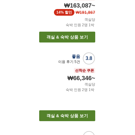
₩163,087
~
₩191,867
14%
할인
객실당
숙박 인원
2
명
1
박
객실 & 숙박 상품 보기
좋음
3.8
이용 후기
5
건
선착순 쿠폰
₩66,346
~
객실당
숙박 인원
2
명
1
박
객실 & 숙박 상품 보기