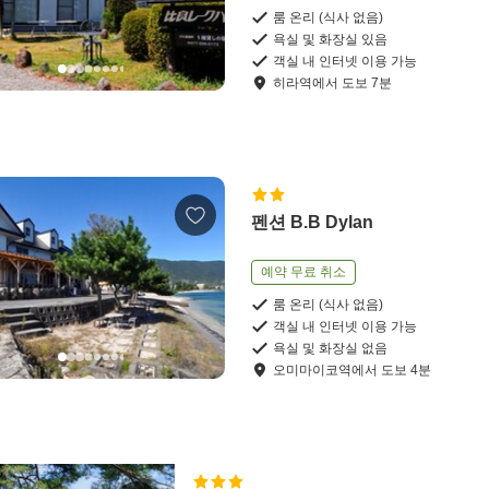
룸 온리 (식사 없음)
욕실 및 화장실 있음
객실 내 인터넷 이용 가능
히라역
에서
도보
7
분
펜션 B.B Dylan
예약 무료 취소
룸 온리 (식사 없음)
객실 내 인터넷 이용 가능
욕실 및 화장실 없음
오미마이코역
에서
도보
4
분