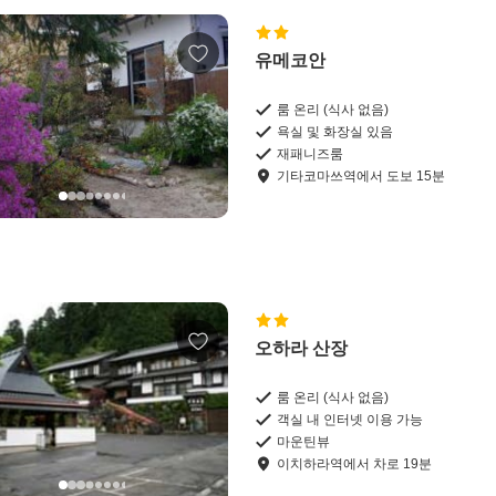
유메코안
룸 온리 (식사 없음)
욕실 및 화장실 있음
재패니즈룸
기타코마쓰역
에서
도보
15
분
오하라 산장
룸 온리 (식사 없음)
객실 내 인터넷 이용 가능
마운틴뷰
이치하라역
에서
차로
19
분