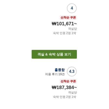
4
선착순 쿠폰
₩101,671
~
객실당
숙박 인원
2
명
1
박
객실 & 숙박 상품 보기
훌륭함
4.3
이용 후기
19
건
선착순 쿠폰
₩187,384
~
객실당
숙박 인원
2
명
1
박