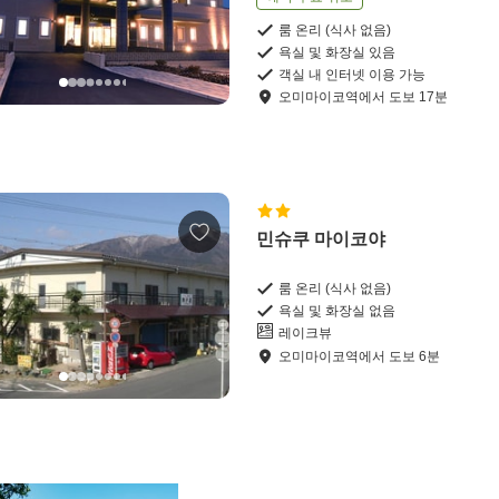
룸 온리 (식사 없음)
욕실 및 화장실 있음
객실 내 인터넷 이용 가능
오미마이코역
에서
도보
17
분
민슈쿠 마이코야
룸 온리 (식사 없음)
욕실 및 화장실 없음
레이크뷰
오미마이코역
에서
도보
6
분