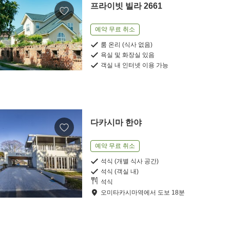
프라이빗 빌라 2661
예약 무료 취소
룸 온리 (식사 없음)
욕실 및 화장실 있음
객실 내 인터넷 이용 가능
다카시마 한야
예약 무료 취소
석식 (개별 식사 공간)
석식 (객실 내)
석식
오미타카시마역
에서
도보
18
분