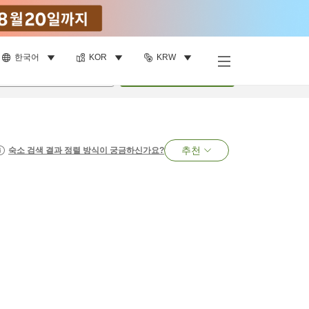
한국어
KOR
KRW
명
•
객실
1
개
검색
추천
숙소 검색 결과 정렬 방식이 궁금하신가요?