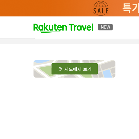
t
NEW
o
p
P
a
g
e
지도에서 보기
_
s
e
a
r
c
h