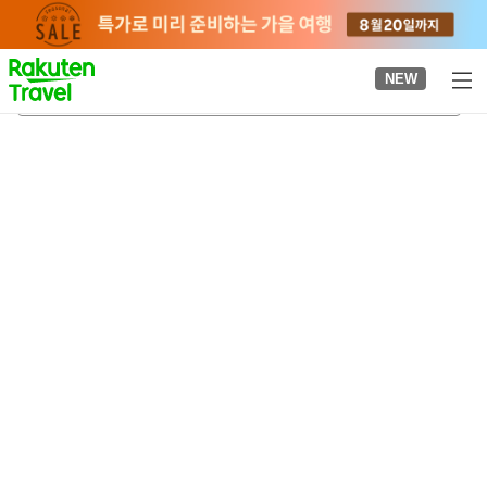
to
top
page
NEW
우야가와역
2026-08-24
-
2026-08-25
객실당
2
명
•
객실
1
개