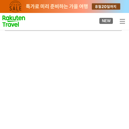
to
top
page
NEW
추와노 성당
2026-08-20
-
2026-08-21
객실당
2
명
•
객실
1
개