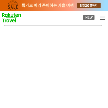
to
top
page
NEW
니치하라역
2026-08-21
-
2026-08-22
객실당
2
명
•
객실
1
개