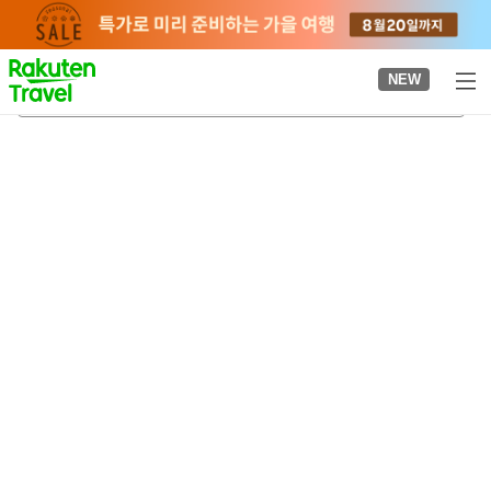
to
top
page
NEW
야스기
2026-08-24
-
2026-08-25
객실당
2
명
•
객실
1
개