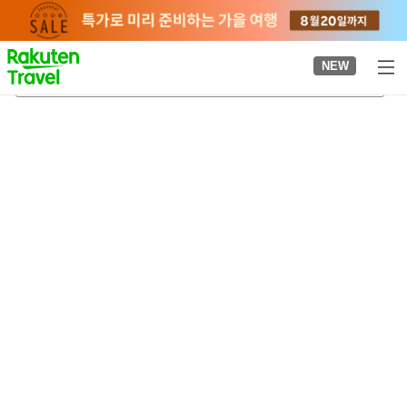
to
top
page
NEW
시즈오카 공항
2026-08-21
-
2026-08-22
객실당
2
명
•
객실
1
개