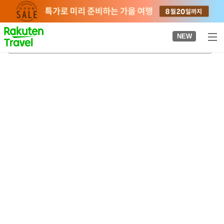
to
top
page
NEW
조가사키카이간역
2026-08-23
-
2026-08-24
객실당
2
명
•
객실
1
개