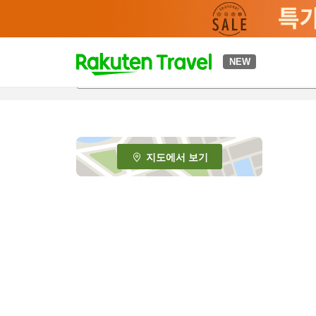
t
NEW
o
p
P
a
g
e
지도에서 보기
_
s
e
a
r
c
h