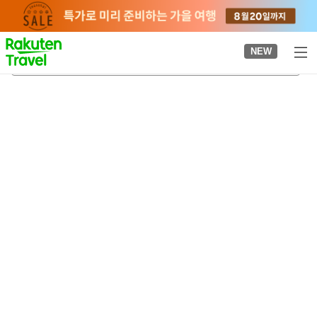
to
top
page
NEW
와시즈역
2026-08-23
-
2026-08-24
객실당
2
명
•
객실
1
개