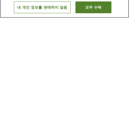
내 개인 정보를 판매하지 않음
모두 수락
이전으로
숙소
3
개
숙소 검색 결과 정렬 방식이 궁금하신가요?