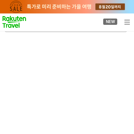
to
top
page
NEW
사노 미술관
2026-08-21
-
2026-08-22
객실당
2
명
•
객실
1
개