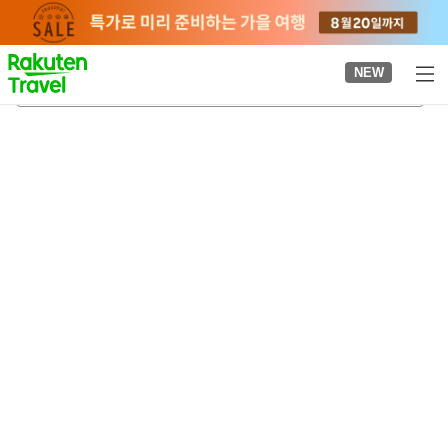
to
top
page
NEW
시즈오카시
2026-08-21
-
2026-08-22
객실당
2
명
•
객실
1
개