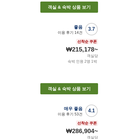
객실 & 숙박 상품 보기
좋음
3.7
이용 후기
14
건
선착순 쿠폰
₩215,178
~
객실당
숙박 인원
2
명
1
박
객실 & 숙박 상품 보기
매우 좋음
4.1
이용 후기
53
건
선착순 쿠폰
₩286,904
~
객실당