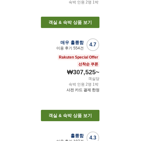
숙박 인원
2
명
1
박
객실 & 숙박 상품 보기
매우 훌륭함
4.7
이용 후기
554
건
Rakuten Special Offer
선착순 쿠폰
₩307,525
~
객실당
숙박 인원
2
명
1
박
사전 카드 결제 한정
객실 & 숙박 상품 보기
훌륭함
4.3