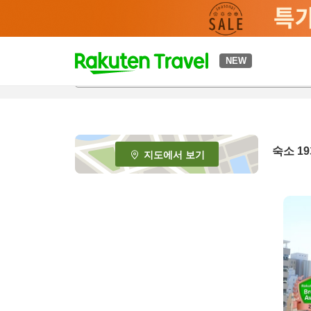
t
NEW
o
p
P
a
g
e
숙소
19
지도에서 보기
_
s
e
a
r
c
h