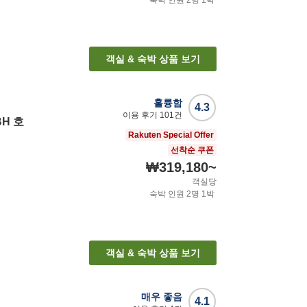
숙박 인원
2
명
1
박
객실 & 숙박 상품 보기
훌륭함
4.3
이용 후기
101
건
H 호
Rakuten Special Offer
선착순 쿠폰
₩319,180
~
객실당
숙박 인원
2
명
1
박
객실 & 숙박 상품 보기
매우 좋음
4.1