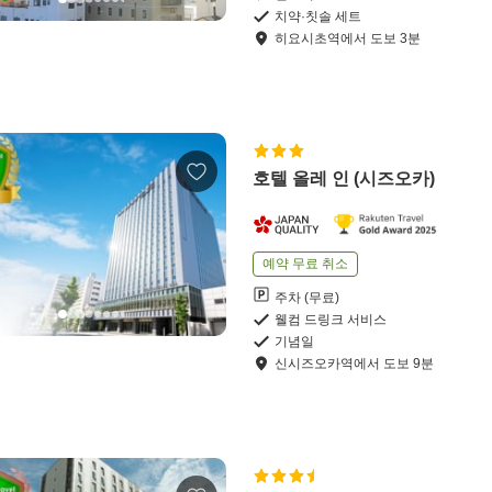
치약·칫솔 세트
히요시초역
에서
도보
3
분
호텔 올레 인 (시즈오카)
예약 무료 취소
주차 (무료)
웰컴 드링크 서비스
기념일
신시즈오카역
에서
도보
9
분