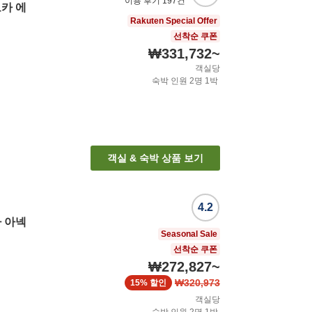
이용 후기
197
건
카 에
Rakuten Special Offer
선착순 쿠폰
₩331,732
~
객실당
숙박 인원
2
명
1
박
객실 & 숙박 상품 보기
4.2
 아넥
Seasonal Sale
선착순 쿠폰
₩272,827
~
₩320,973
15%
할인
객실당