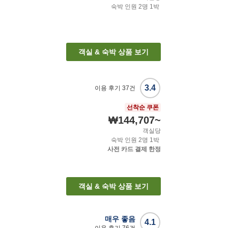
숙박 인원
2
명
1
박
객실 & 숙박 상품 보기
3.4
이용 후기
37
건
선착순 쿠폰
₩144,707
~
객실당
숙박 인원
2
명
1
박
사전 카드 결제 한정
객실 & 숙박 상품 보기
매우 좋음
4.1
이용 후기
76
건