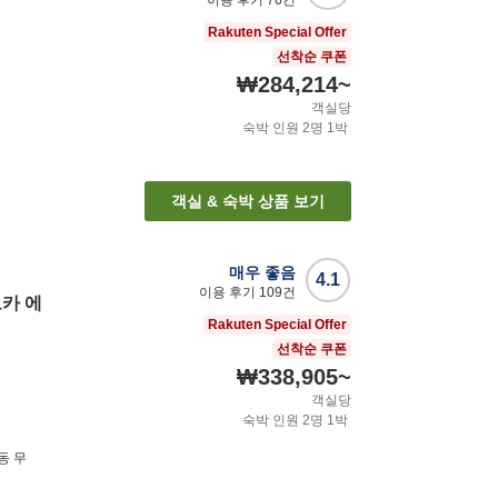
Rakuten Special Offer
선착순 쿠폰
₩284,214
~
객실당
숙박 인원
2
명
1
박
객실 & 숙박 상품 보기
매우 좋음
4.1
이용 후기
109
건
카 에
Rakuten Special Offer
선착순 쿠폰
₩338,905
~
객실당
숙박 인원
2
명
1
박
동 무