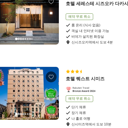
호텔 세레스테 시즈오카 다카
예약 무료 취소
룸 온리 (식사 없음)
객실 내 인터넷 이용 가능
비데가 설치된 화장실
신시즈오카역
에서
도보
4
분
호텔 퀘스트 시미즈
예약 무료 취소
단기 체류
장기 체류
나 홀로 여행
신시미즈역
에서
도보
10
분