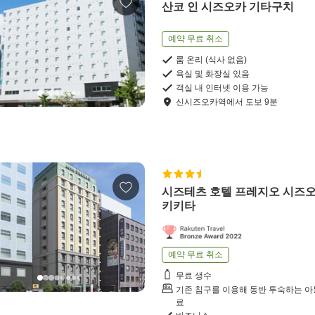
산코 인 시즈오카 기타구치
예약 무료 취소
룸 온리 (식사 없음)
욕실 및 화장실 있음
객실 내 인터넷 이용 가능
신시즈오카역
에서
도보
9
분
시즈테츠 호텔 프레지오 시즈오
키키타
예약 무료 취소
무료 생수
기존 침구를 이용해 동반 투숙하는 아
료