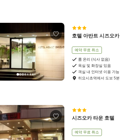
호텔 아반트 시즈오카
예약 무료 취소
룸 온리 (식사 없음)
욕실 및 화장실 있음
객실 내 인터넷 이용 가능
히요시초역
에서
도보
5
분
시즈오카 타운 호텔
예약 무료 취소