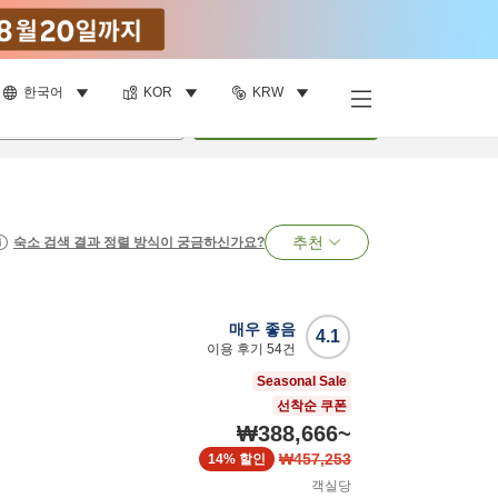
한국어
KOR
KRW
명
•
객실
1
개
검색
추천
숙소 검색 결과 정렬 방식이 궁금하신가요?
매우 좋음
4.1
이용 후기
54
건
Seasonal Sale
선착순 쿠폰
₩388,666
~
₩457,253
14%
할인
객실당