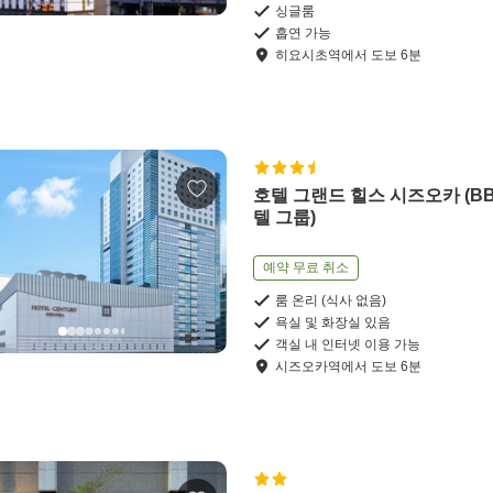
싱글룸
흡연 가능
히요시초역
에서
도보
6
분
호텔 그랜드 힐스 시즈오카 (BB
텔 그룹)
예약 무료 취소
룸 온리 (식사 없음)
욕실 및 화장실 있음
객실 내 인터넷 이용 가능
시즈오카역
에서
도보
6
분