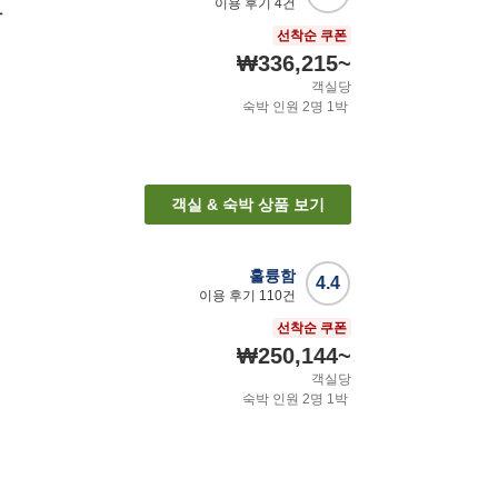
이용 후기
4
건
사
선착순 쿠폰
₩336,215
~
객실당
숙박 인원
2
명
1
박
객실 & 숙박 상품 보기
훌륭함
4.4
이용 후기
110
건
선착순 쿠폰
₩250,144
~
객실당
숙박 인원
2
명
1
박