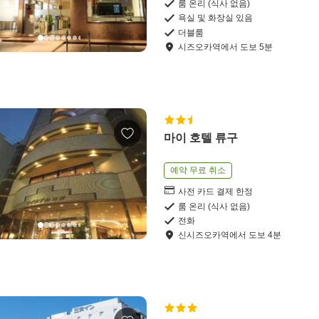
룸 온리 (식사 없음)
욕실 및 화장실 있음
더블룸
시즈오카역
에서
도보
5
분
마이 호텔 류구
예약 무료 취소
사전 카드 결제 한정
룸 온리 (식사 없음)
전화
신시즈오카역
에서
도보
4
분