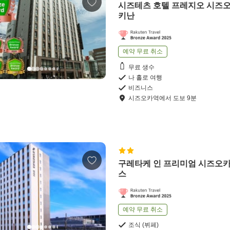
시즈테츠 호텔 프레지오 시즈오
키난
예약 무료 취소
무료 생수
나 홀로 여행
비즈니스
시즈오카역
에서
도보
9
분
구레타케 인 프리미엄 시즈오카
스
예약 무료 취소
조식 (뷔페)