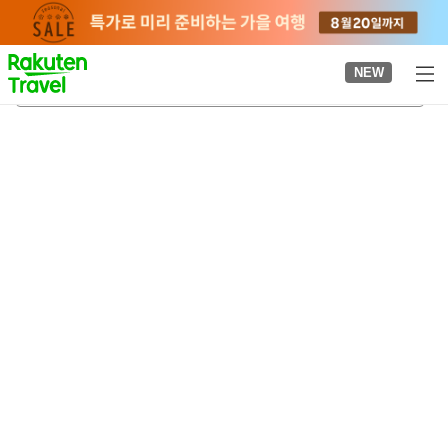
to
top
page
NEW
도치기
2026-08-23
-
2026-08-24
객실당
2
명
•
객실
1
개