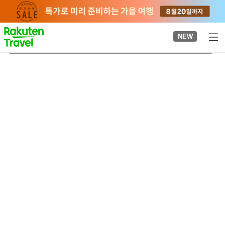
to
top
page
NEW
이치하나역
2026-08-23
-
2026-08-24
객실당
2
명
•
객실
1
개