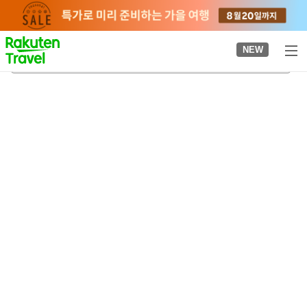
to
top
page
NEW
나스 스테인드 글라스 미술관
2026-08-20
-
2026-08-21
객실당
2
명
•
객실
1
개