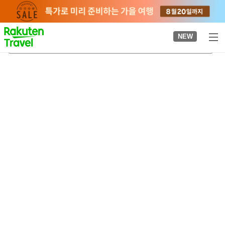
to
top
page
NEW
다모자와 고요테이 기념공원
2026-08-22
-
2026-08-23
객실당
2
명
•
객실
1
개