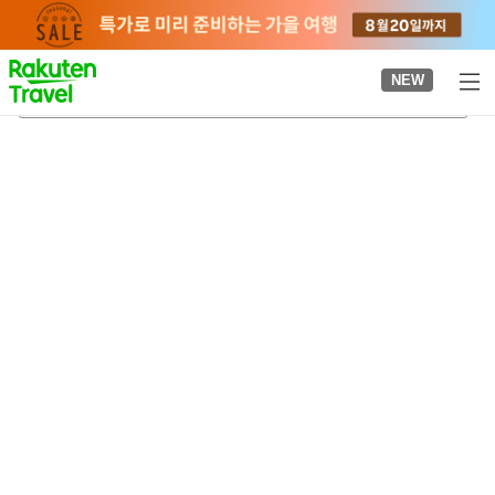
to
top
page
NEW
닛코 도쇼구 신사
2026-08-21
-
2026-08-22
객실당
2
명
•
객실
1
개