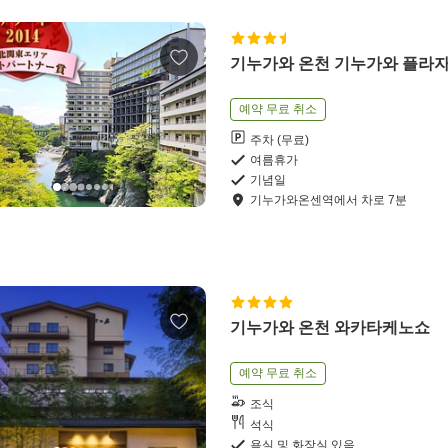
기누가와 온천 기누가와 플라자
예약 무료 취소
주차 (무료)
여름휴가
기념일
기누가와온센역
에서
차로
7
분
기누가와 온천 와카타케노쇼
예약 무료 취소
조식
석식
욕실 및 화장실 있음