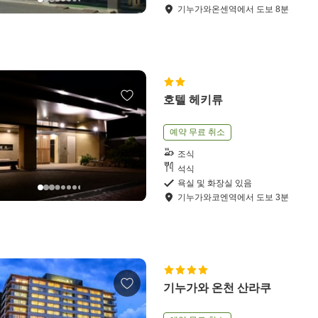
기누가와온센역
에서
도보
8
분
호텔 헤키류
예약 무료 취소
조식
석식
욕실 및 화장실 있음
기누가와코엔역
에서
도보
3
분
기누가와 온천 산라쿠