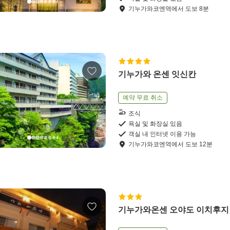
기누가와코엔역
에서
도보
8
분
기누가와 온센 잇신칸
예약 무료 취소
조식
욕실 및 화장실 있음
객실 내 인터넷 이용 가능
기누가와코엔역
에서
도보
12
분
기누가와온센 오야도 이치후지