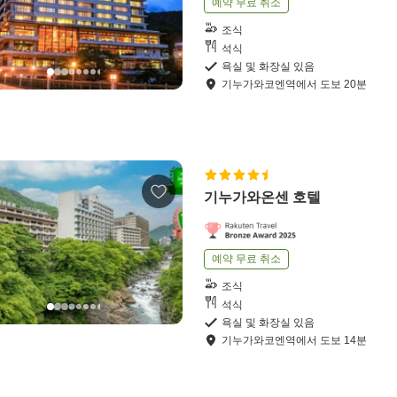
예약 무료 취소
조식
석식
욕실 및 화장실 있음
기누가와코엔역
에서
도보
20
분
기누가와온센 호텔
예약 무료 취소
조식
석식
욕실 및 화장실 있음
기누가와코엔역
에서
도보
14
분