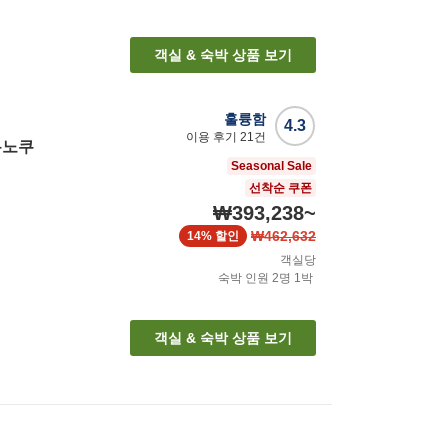
객실 & 숙박 상품 보기
훌륭함
4.3
이용 후기
21
건
유노쿠
Seasonal Sale
선착순 쿠폰
₩393,238
~
₩462,632
14%
할인
객실당
숙박 인원
2
명
1
박
객실 & 숙박 상품 보기