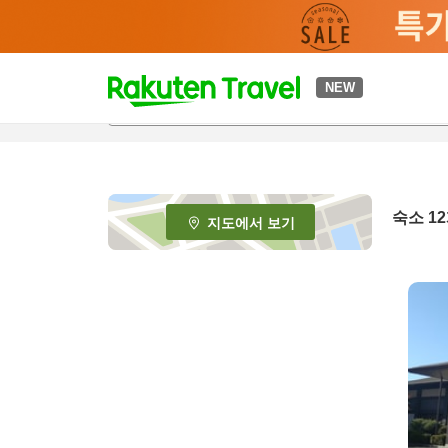
t
NEW
o
p
P
a
g
e
숙소
12
지도에서 보기
_
s
e
a
r
c
h