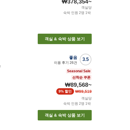
₩378,354
~
객실당
숙박 인원
2
명
1
박
객실 & 숙박 상품 보기
좋음
3.5
이용 후기
26
건
쓰
Seasonal Sale
선착순 쿠폰
₩89,568
~
₩99,519
9%
할인
객실당
숙박 인원
2
명
1
박
객실 & 숙박 상품 보기