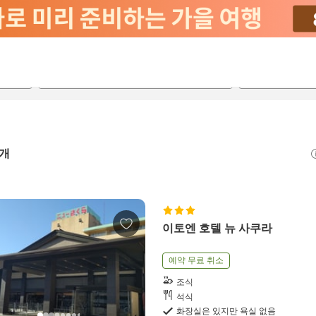
2026-08-22
2026-08-23
객실당
2
개
이토엔 호텔 뉴 사쿠라
예약 무료 취소
조식
석식
화장실은 있지만 욕실 없음