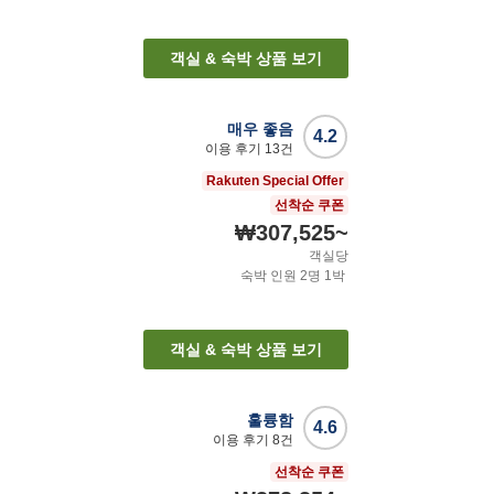
객실 & 숙박 상품 보기
매우 좋음
4.2
이용 후기
13
건
Rakuten Special Offer
선착순 쿠폰
₩307,525
~
객실당
숙박 인원
2
명
1
박
객실 & 숙박 상품 보기
훌륭함
4.6
이용 후기
8
건
선착순 쿠폰