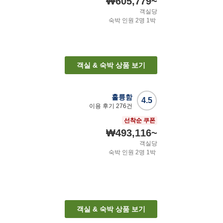
₩605,779
~
객실당
숙박 인원
2
명
1
박
객실 & 숙박 상품 보기
훌륭함
4.5
이용 후기
276
건
선착순 쿠폰
₩493,116
~
객실당
숙박 인원
2
명
1
박
객실 & 숙박 상품 보기