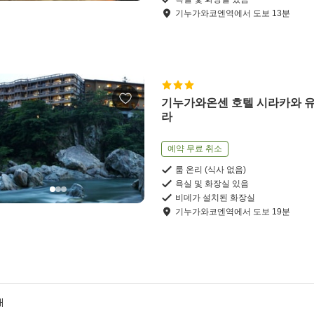
기누가와코엔역
에서
도보
13
분
기누가와온센 호텔 시라카와 
라
예약 무료 취소
룸 온리 (식사 없음)
욕실 및 화장실 있음
비데가 설치된 화장실
기누가와코엔역
에서
도보
19
분
개