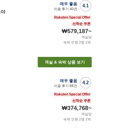
매우 좋음
4.1
이용 후기
40
건
쓰야
Rakuten Special Offer
선착순 쿠폰
₩579,187
~
객실당
숙박 인원
2
명
1
박
객실 & 숙박 상품 보기
매우 좋음
4.2
이용 후기
66
건
Rakuten Special Offer
선착순 쿠폰
₩374,768
~
객실당
숙박 인원
2
명
1
박