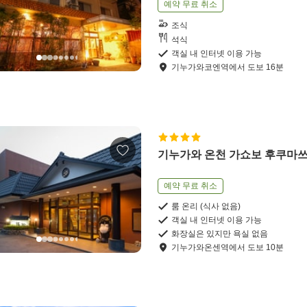
예약 무료 취소
조식
석식
객실 내 인터넷 이용 가능
기누가와코엔역
에서
도보
16
분
기누가와 온천 가쇼보 후쿠마
예약 무료 취소
룸 온리 (식사 없음)
객실 내 인터넷 이용 가능
화장실은 있지만 욕실 없음
기누가와온센역
에서
도보
10
분