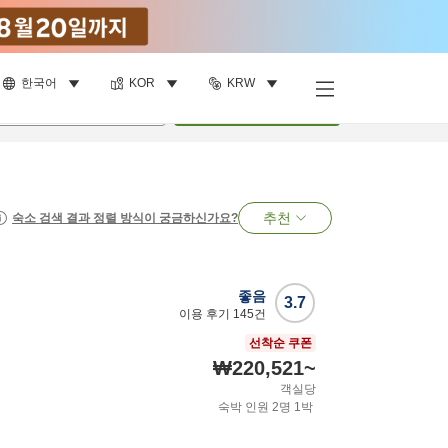
한국어
KOR
KRW
명
•
객실
1
개
검색
추천
숙소 검색 결과 정렬 방식이 궁금하신가요?
좋음
3.7
이용 후기
145
건
선착순 쿠폰
₩220,521
~
객실당
숙박 인원
2
명
1
박