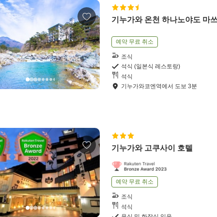
기누가와 온천 하나노야도 마
예약 무료 취소
조식
석식 (일본식 레스토랑)
석식
기누가와코엔역
에서
도보
3
분
기누가와 고쿠사이 호텔
예약 무료 취소
조식
석식
욕실 및 화장실 있음