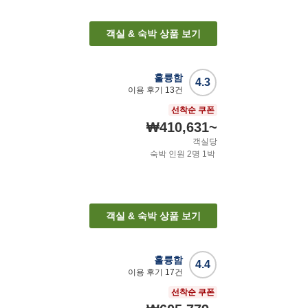
객실 & 숙박 상품 보기
훌륭함
4.3
이용 후기
13
건
선착순 쿠폰
₩410,631
~
객실당
숙박 인원
2
명
1
박
객실 & 숙박 상품 보기
훌륭함
4.4
이용 후기
17
건
선착순 쿠폰