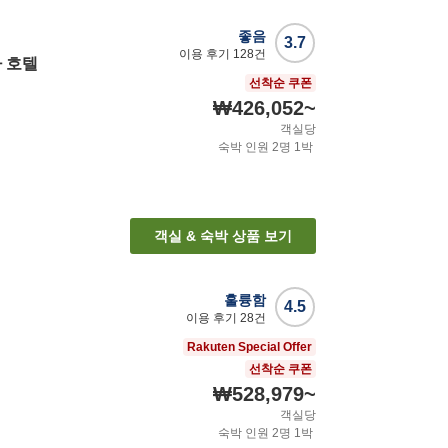
좋음
3.7
이용 후기
128
건
 호텔
선착순 쿠폰
₩426,052
~
객실당
숙박 인원
2
명
1
박
객실 & 숙박 상품 보기
훌륭함
4.5
이용 후기
28
건
Rakuten Special Offer
선착순 쿠폰
₩528,979
~
객실당
숙박 인원
2
명
1
박