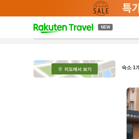
t
NEW
o
p
P
a
g
e
숙소 1
지도에서 보기
_
s
e
a
r
c
h