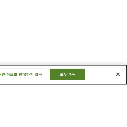
개인 정보를 판매하지 않음
모두 수락
기누가와 온천
니시나스 온천
더 보기