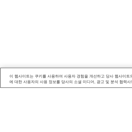
이 웹사이트는 쿠키를 사용하여 사용자 경험을 개선하고 당사 웹사이트의
에 대한 사용자의 사용 정보를 당사의 소셜 미디어, 광고 및 분석 협력사
도치기
내 온천
가미시오바라 온천
가와마타 온천
기리후리 고겐 온천
기쓰레가와 온천
홈
일본
도치기
니시나스 온천