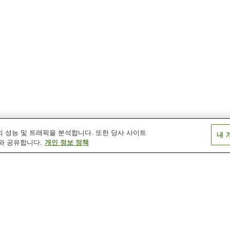
 성능 및 트래픽을 분석합니다. 또한 당사 사이트
내 
와 공유합니다.
개인 정보 정책
가와지 온천
고토쿠 온천
구로이소 온천
나스 온천
나카가와 온천
난페이다이 온천