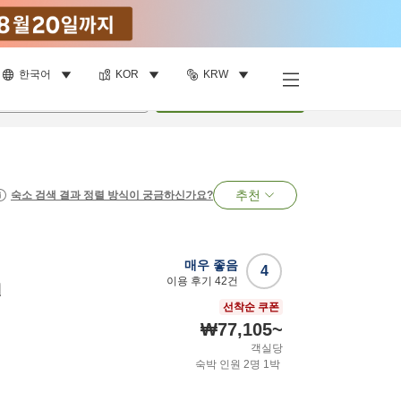
한국어
KOR
KRW
명
•
객실
1
개
검색
추천
숙소 검색 결과 정렬 방식이 궁금하신가요?
매우 좋음
4
이용 후기
42
건
텔
선착순 쿠폰
₩77,105
~
객실당
숙박 인원
2
명
1
박