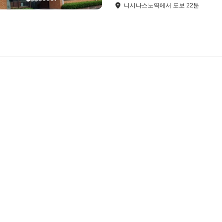
니시나스노역
에서
도보
22
분