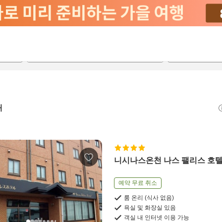
2026-08-21
2026-08-22
객실당
2
개
니시나스온천 나스 팰리스 호
예약 무료 취소
룸 온리 (식사 없음)
욕실 및 화장실 있음
객실 내 인터넷 이용 가능