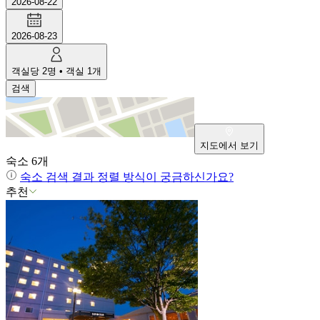
2026-08-22
2026-08-23
객실당
2
명
•
객실
1
개
검색
지도에서 보기
숙소
6
개
숙소 검색 결과 정렬 방식이 궁금하신가요?
추천