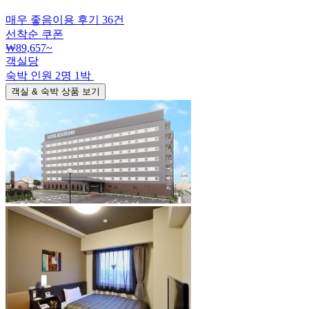
매우 좋음
이용 후기
36
건
선착순 쿠폰
₩89,657
~
객실당
숙박 인원
2
명
1
박
객실 & 숙박 상품 보기