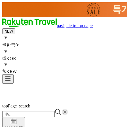
navigate to top page
NEW
한국어
KOR
KRW
topPage_search