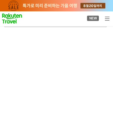
to
top
page
NEW
하시쿠라산 로프웨이
2026-08-23
-
2026-08-24
객실당
2
명
•
객실
1
개