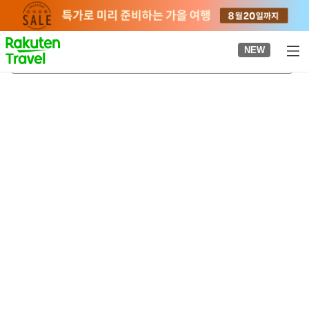
to
top
page
NEW
아키시마역
2026-08-21
-
2026-08-22
객실당
2
명
•
객실
1
개