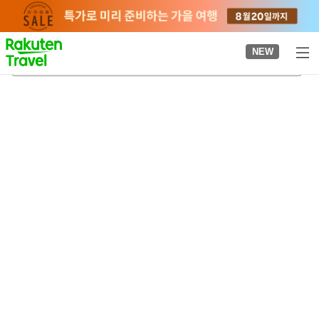
to
top
page
NEW
야스다 구스오 구 저택
2026-08-23
-
2026-08-24
객실당
2
명
•
객실
1
개