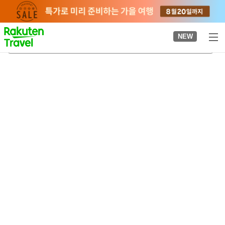
to
top
page
NEW
도요분코 뮤지엄
2026-08-22
-
2026-08-23
객실당
2
명
•
객실
1
개