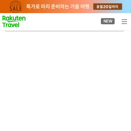
to
top
page
NEW
고이시카와 고라쿠엔 정원
2026-08-20
-
2026-08-21
객실당
2
명
•
객실
1
개