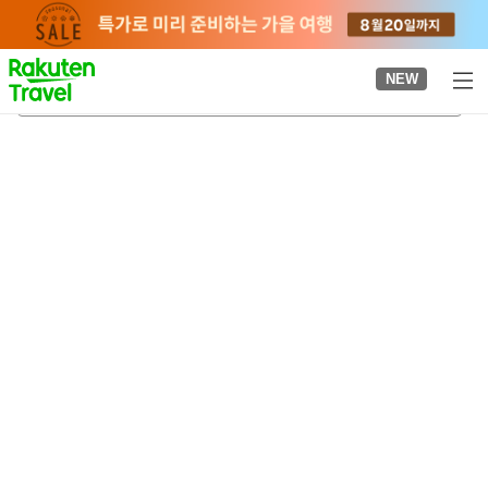
to
top
page
NEW
도쿄대학교
2026-08-23
-
2026-08-24
객실당
2
명
•
객실
1
개