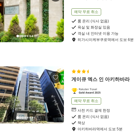
예약 무료 취소
룸 온리 (식사 없음)
욕실 및 화장실 있음
객실 내 인터넷 이용 가능
히가시이케부쿠로역
에서
도보
6
분
게이큐 엑스 인 아키하바라
예약 무료 취소
사전 카드 결제 한정
룸 온리 (식사 없음)
책상
아키하바라역
에서
도보
5
분