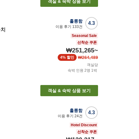
객실 & 숙박 상품 보기
훌륭함
4.3
이용 후기
133
건
구치
Seasonal Sale
선착순 쿠폰
₩251,265
~
₩264,489
4%
할인
객실당
숙박 인원
2
명
1
박
객실 & 숙박 상품 보기
훌륭함
4.3
이용 후기
24
건
Hotel Discount
선착순 쿠폰