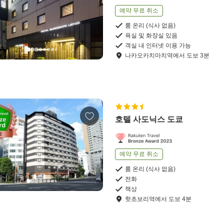
예약 무료 취소
룸 온리 (식사 없음)
욕실 및 화장실 있음
객실 내 인터넷 이용 가능
나카오카치마치역
에서
도보
3
분
호텔 사도닉스 도쿄
예약 무료 취소
룸 온리 (식사 없음)
전화
책상
핫초보리역
에서
도보
4
분