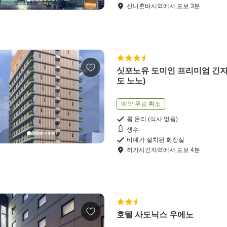
신니혼바시역
에서
도보
3
분
싯포노유 도미인 프리미엄 긴자
도 노노)
예약 무료 취소
룸 온리 (식사 없음)
생수
비데가 설치된 화장실
히가시긴자역
에서
도보
4
분
호텔 사도닉스 우에노