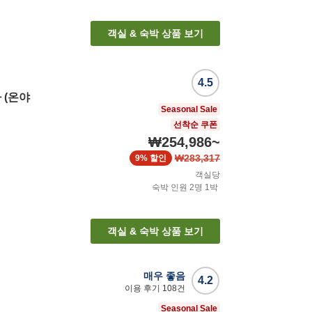
객실 & 숙박 상품 보기
4.5
 (온야
Seasonal Sale
선착순 쿠폰
₩254,986
~
₩283,317
9%
할인
객실당
숙박 인원
2
명
1
박
객실 & 숙박 상품 보기
매우 좋음
4.2
이용 후기
108
건
Seasonal Sale