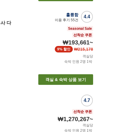
훌륭함
4.4
이용 후기
55
건
사 다
Seasonal Sale
선착순 쿠폰
₩193,661
~
₩215,178
9%
할인
객실당
숙박 인원
2
명
1
박
객실 & 숙박 상품 보기
4.7
선착순 쿠폰
₩1,270,267
~
객실당
숙박 인원
2
명
1
박