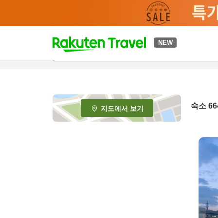
t
NEW
o
p
P
a
g
e
숙소
66
지도에서 보기
_
s
e
a
r
c
h