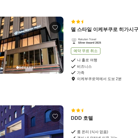
델 스타일 이케부쿠로 히가시
예약 무료 취소
나 홀로 여행
비즈니스
가족
이케부쿠로역
에서
도보
2
분
DDD 호텔
룸 온리 (식사 없음)
객실 내 인터넷 이용 가능