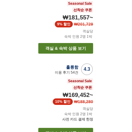
Seasonal Sale
선착순 쿠폰
₩181,557
~
₩201,729
9%
할인
객실당
숙박 인원
2
명
1
박
객실 & 숙박 상품 보기
훌륭함
4.3
이용 후기
54
건
Seasonal Sale
선착순 쿠폰
₩169,452
~
₩188,280
10%
할인
객실당
숙박 인원
2
명
1
박
사전 카드 결제 한정