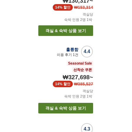
₩130,317
~
₩153,314
14%
할인
객실당
숙박 인원
2
명
1
박
객실 & 숙박 상품 보기
훌륭함
4.4
이용 후기
1
건
Seasonal Sale
선착순 쿠폰
₩327,698
~
₩385,527
14%
할인
객실당
숙박 인원
2
명
1
박
객실 & 숙박 상품 보기
4.3