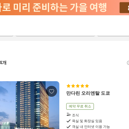
2026-08-22
2026-08-23
객실당
2
4
개
만다린 오리엔탈 도쿄
예약 무료 취소
조식
욕실 및 화장실 있음
객실 내 인터넷 이용 가능