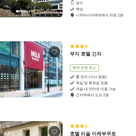
생수
책상
니주바시마에역
에서
차로
1
분
무지 호텔 긴자
예약 무료 취소
룸 온리 (식사 없음)
욕실 및 화장실 있음
객실 내 인터넷 이용 가능
긴자역
에서
도보
2
분
호텔 리솔 이케부쿠로