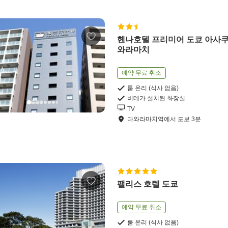
헨나호텔 프리미어 도쿄 아사쿠
와라마치
예약 무료 취소
룸 온리 (식사 없음)
비데가 설치된 화장실
TV
다와라마치역
에서
도보
3
분
팰리스 호텔 도쿄
예약 무료 취소
룸 온리 (식사 없음)