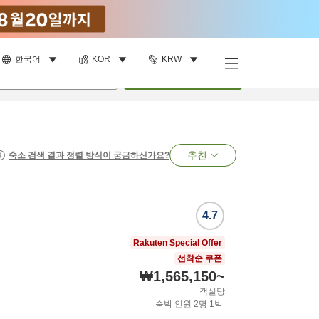
한국어
KOR
KRW
명
•
객실
1
개
검색
추천
숙소 검색 결과 정렬 방식이 궁금하신가요?
4.7
Rakuten Special Offer
선착순 쿠폰
₩1,565,150
~
객실당
숙박 인원
2
명
1
박