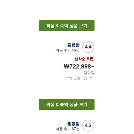
객실 & 숙박 상품 보기
훌륭함
4.4
이용 후기
46
건
선착순 쿠폰
₩722,998
~
객실당
숙박 인원
2
명
1
박
객실 & 숙박 상품 보기
훌륭함
4.3
이용 후기
67
건