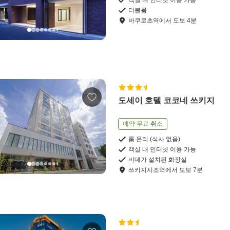
더블룸
바쿠로초역
에서
도보
4
분
도세이 호텔 코코네 쓰키지
예약 무료 취소
룸 온리 (식사 없음)
객실 내 인터넷 이용 가능
비데가 설치된 화장실
쓰키지시조역
에서
도보
7
분