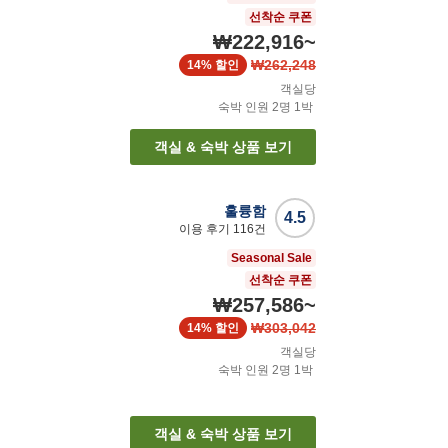
선착순 쿠폰
₩222,916
~
₩262,248
14%
할인
객실당
숙박 인원
2
명
1
박
객실 & 숙박 상품 보기
훌륭함
4.5
이용 후기
116
건
Seasonal Sale
선착순 쿠폰
₩257,586
~
₩303,042
14%
할인
객실당
숙박 인원
2
명
1
박
객실 & 숙박 상품 보기