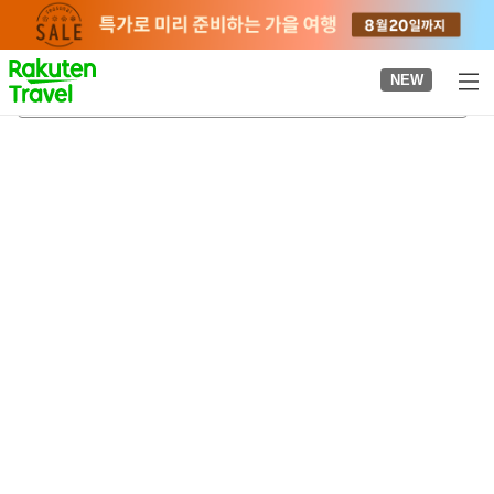
to
top
page
NEW
고코쿠지역
2026-08-21
-
2026-08-22
객실당
2
명
•
객실
1
개