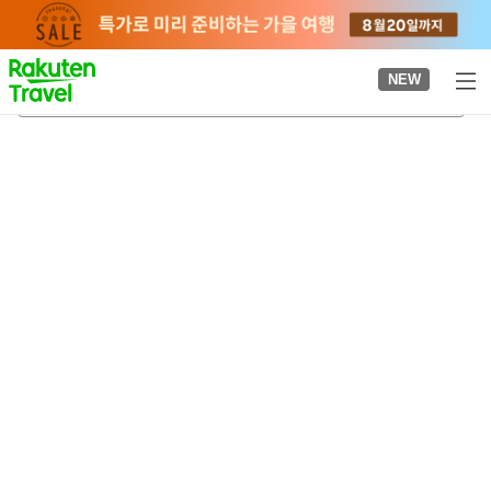
to
top
page
NEW
하쿠산역
2026-08-22
-
2026-08-23
객실당
2
명
•
객실
1
개