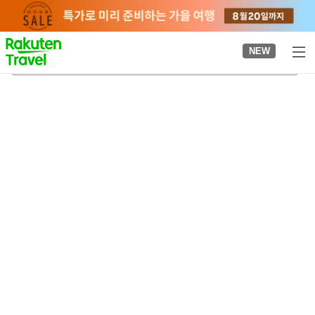
to
top
page
NEW
고아미 신사
2026-08-21
-
2026-08-22
객실당
2
명
•
객실
1
개