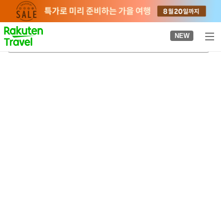
to
top
page
NEW
가치도키역
2026-08-23
-
2026-08-24
객실당
2
명
•
객실
1
개