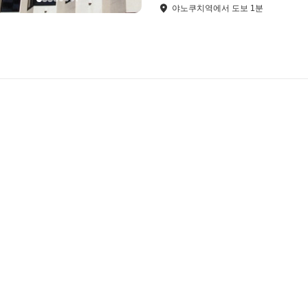
야노쿠치역
에서
도보
1
분