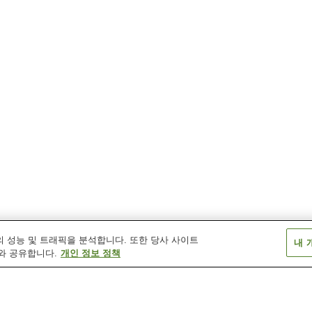
 성능 및 트래픽을 분석합니다. 또한 당사 사이트
내 
와 공유합니다.
개인 정보 정책
야노쿠치역
이나기나가누마역
이나기역