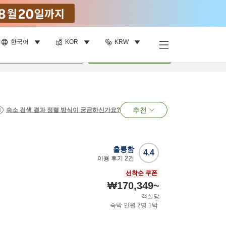
한국어
KOR
KRW
명
•
객실
1
개
검색
추천
숙소 검색 결과 정렬 방식이 궁금하신가요?
훌륭함
4.4
이용 후기
2
건
선착순 쿠폰
₩170,349
~
객실당
숙박 인원
2
명
1
박