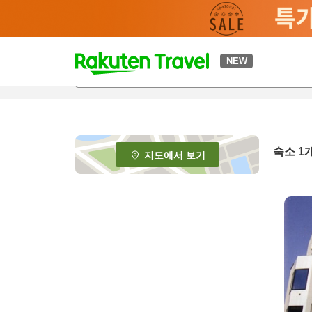
t
NEW
o
p
P
a
g
e
숙소 1
지도에서 보기
_
s
e
a
r
c
h