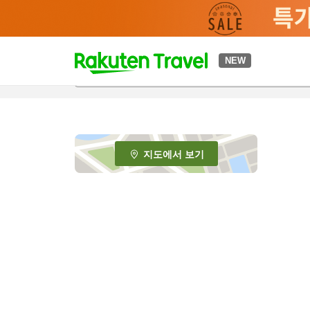
t
NEW
o
p
P
a
g
e
지도에서 보기
_
s
e
a
r
c
h