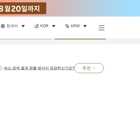
한국어
KOR
KRW
명
•
객실
1
개
검색
추천
숙소 검색 결과 정렬 방식이 궁금하신가요?