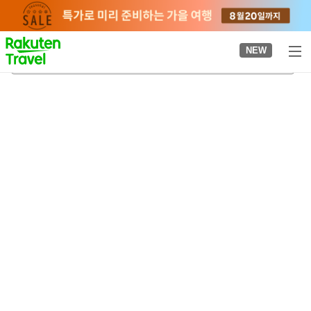
to
top
page
NEW
구 후루카와 정원
2026-08-24
-
2026-08-25
객실당
2
명
•
객실
1
개