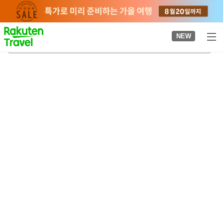
to
top
page
NEW
가미나카자토역
2026-08-21
-
2026-08-22
객실당
2
명
•
객실
1
개