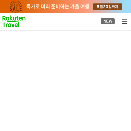
to
top
page
NEW
아카바네이와부치역
2026-08-21
-
2026-08-22
객실당
2
명
•
객실
1
개