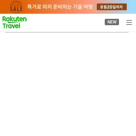
to
top
page
NEW
롯폰기잇초메역
2026-08-22
-
2026-08-23
객실당
2
명
•
객실
1
개