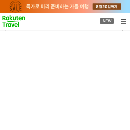
to
top
page
NEW
히카리가오카 공원
2026-08-20
-
2026-08-21
객실당
2
명
•
객실
1
개