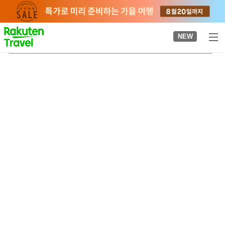
to
top
page
NEW
지히로 미술관
2026-08-23
-
2026-08-24
객실당
2
명
•
객실
1
개