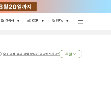
한국어
KOR
KRW
명
•
객실
1
개
검색
추천
숙소 검색 결과 정렬 방식이 궁금하신가요?