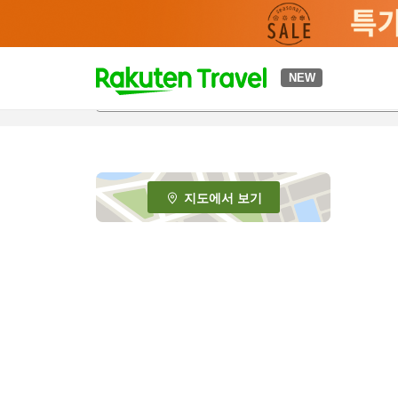
t
NEW
o
p
P
a
g
e
지도에서 보기
_
s
e
a
r
c
h