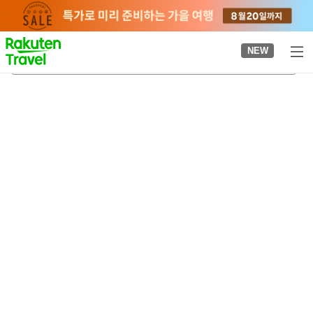
to
top
page
NEW
고타케무카이하라역
2026-08-24
-
2026-08-25
객실당
2
명
•
객실
1
개