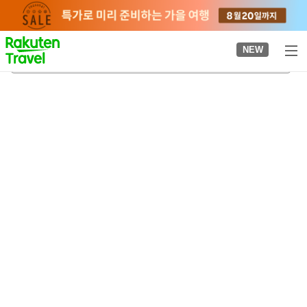
to
top
page
NEW
네리마역
2026-08-20
-
2026-08-21
객실당
2
명
•
객실
1
개