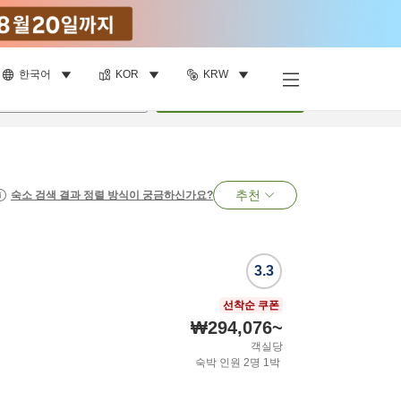
한국어
KOR
KRW
명
•
객실
1
개
검색
추천
숙소 검색 결과 정렬 방식이 궁금하신가요?
3.3
선착순 쿠폰
₩294,076
~
객실당
숙박 인원
2
명
1
박