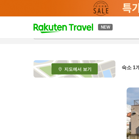
t
NEW
o
p
P
a
g
e
숙소 1
지도에서 보기
_
s
e
a
r
c
h