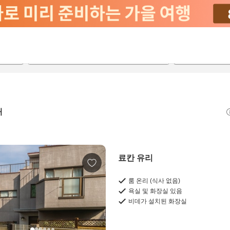
2026-08-21
2026-08-22
객실당
2
개
료칸 유리
룸 온리 (식사 없음)
욕실 및 화장실 있음
비데가 설치된 화장실