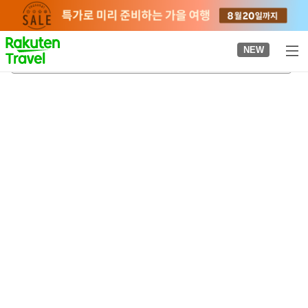
to
top
page
NEW
가미마치역
2026-08-20
-
2026-08-21
객실당
2
명
•
객실
1
개