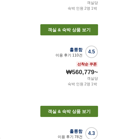
객실당
숙박 인원
2
명
1
박
객실 & 숙박 상품 보기
훌륭함
4.5
이용 후기
110
건
선착순 쿠폰
₩560,779
~
객실당
숙박 인원
2
명
1
박
객실 & 숙박 상품 보기
훌륭함
4.3
이용 후기
78
건