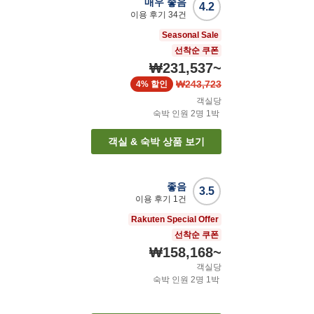
매우 좋음
4.2
이용 후기
34
건
Seasonal Sale
선착순 쿠폰
₩231,537
~
₩243,723
4%
할인
객실당
숙박 인원
2
명
1
박
객실 & 숙박 상품 보기
좋음
3.5
이용 후기
1
건
Rakuten Special Offer
선착순 쿠폰
₩158,168
~
객실당
숙박 인원
2
명
1
박