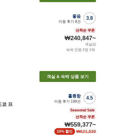
좋음
3.8
이용 후기
8
건
선착순 쿠폰
₩240,847
~
객실당
숙박 인원
2
명
1
박
객실 & 숙박 상품 보기
훌륭함
4.5
이용 후기
198
건
도쿄 프
Seasonal Sale
선착순 쿠폰
₩559,377
~
₩621,530
10%
할인