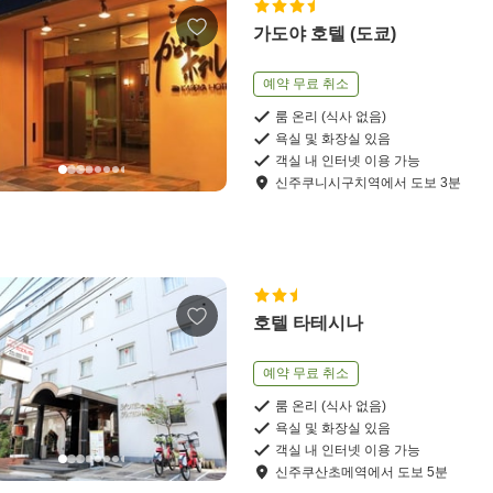
가도야 호텔 (도쿄)
예약 무료 취소
룸 온리 (식사 없음)
욕실 및 화장실 있음
객실 내 인터넷 이용 가능
신주쿠니시구치역
에서
도보
3
분
호텔 타테시나
예약 무료 취소
룸 온리 (식사 없음)
욕실 및 화장실 있음
객실 내 인터넷 이용 가능
신주쿠산초메역
에서
도보
5
분