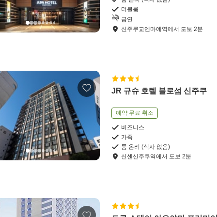
더블룸
금연
신주쿠교엔마에역
에서
도보
2
분
JR 규슈 호텔 블로섬 신주쿠
예약 무료 취소
비즈니스
가족
룸 온리 (식사 없음)
신센신주쿠역
에서
도보
2
분