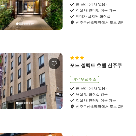
룸 온리 (식사 없음)
객실 내 인터넷 이용 가능
비데가 설치된 화장실
신주쿠산초메역
에서
도보
3
분
포드 셀렉트 호텔 신주쿠
예약 무료 취소
룸 온리 (식사 없음)
욕실 및 화장실 있음
객실 내 인터넷 이용 가능
신주쿠산초메역
에서
도보
2
분