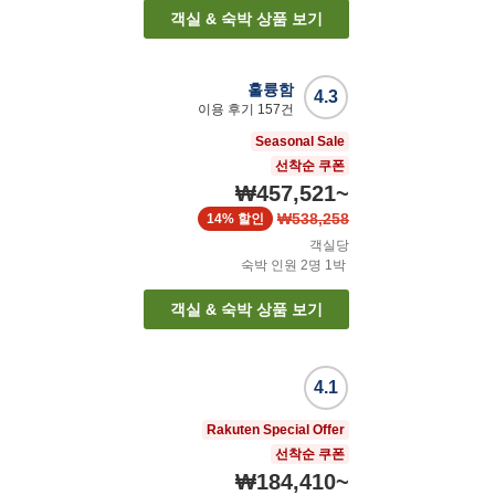
객실 & 숙박 상품 보기
훌륭함
4.3
이용 후기
157
건
Seasonal Sale
선착순 쿠폰
₩457,521
~
₩538,258
14%
할인
객실당
숙박 인원
2
명
1
박
객실 & 숙박 상품 보기
4.1
Rakuten Special Offer
선착순 쿠폰
₩184,410
~