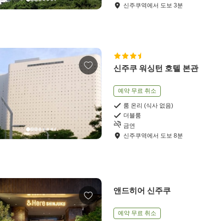
신주쿠역
에서
도보
3
분
신주쿠 워싱턴 호텔 본관
예약 무료 취소
룸 온리 (식사 없음)
더블룸
금연
신주쿠역
에서
도보
8
분
앤드히어 신주쿠
예약 무료 취소