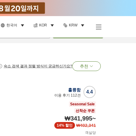
한국어
KOR
KRW
명
•
객실
1
개
검색
추천
숙소 검색 결과 정렬 방식이 궁금하신가요?
훌륭함
4.4
이용 후기
112
건
Seasonal Sale
선착순 쿠폰
₩341,995
~
₩402,341
14%
할인
객실당