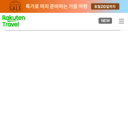
to
top
page
NEW
가구라자카역
2026-08-21
-
2026-08-22
객실당
2
명
•
객실
1
개