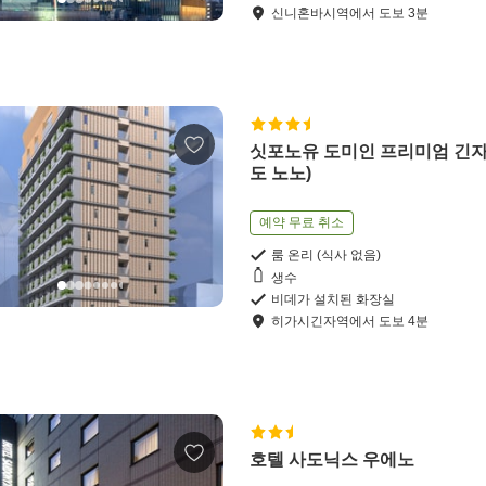
신니혼바시역
에서
도보
3
분
싯포노유 도미인 프리미엄 긴자
도 노노)
예약 무료 취소
룸 온리 (식사 없음)
생수
비데가 설치된 화장실
히가시긴자역
에서
도보
4
분
호텔 사도닉스 우에노