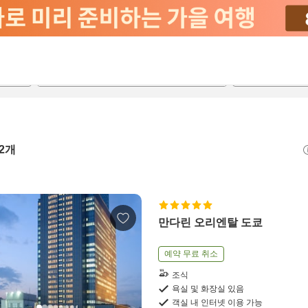
2026-08-22
2026-08-23
객실당
2
2
개
만다린 오리엔탈 도쿄
예약 무료 취소
조식
욕실 및 화장실 있음
객실 내 인터넷 이용 가능