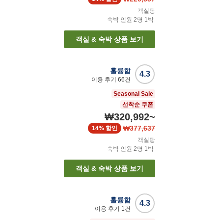
객실당
숙박 인원
2
명
1
박
객실 & 숙박 상품 보기
훌륭함
4.3
이용 후기
66
건
Seasonal Sale
선착순 쿠폰
₩320,992
~
₩377,637
14%
할인
객실당
숙박 인원
2
명
1
박
객실 & 숙박 상품 보기
훌륭함
4.3
이용 후기
1
건