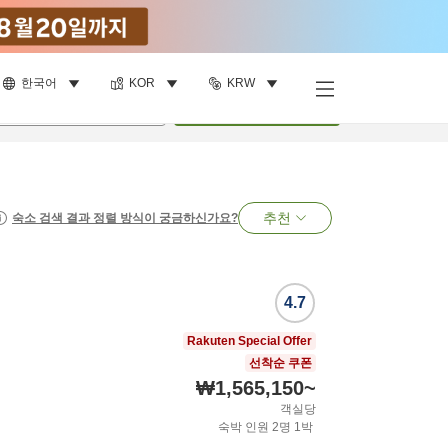
한국어
KOR
KRW
명
•
객실
1
개
검색
추천
숙소 검색 결과 정렬 방식이 궁금하신가요?
4.7
Rakuten Special Offer
선착순 쿠폰
₩1,565,150
~
객실당
숙박 인원
2
명
1
박