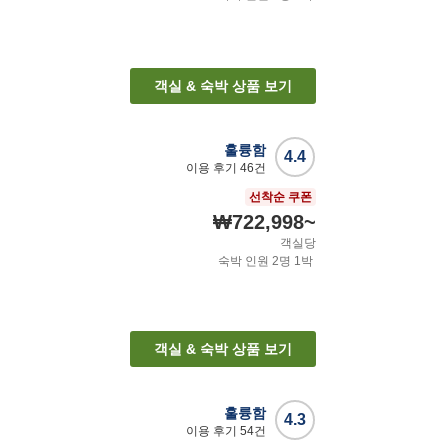
객실 & 숙박 상품 보기
훌륭함
4.4
이용 후기
46
건
선착순 쿠폰
₩722,998
~
객실당
숙박 인원
2
명
1
박
객실 & 숙박 상품 보기
훌륭함
4.3
이용 후기
54
건