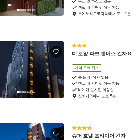
욕실 및 화장실 있음
객실 내 인터넷 이용 가능
우에노히로코지역
에서
도보
1
분
더 로얄 파크 캔버스 긴자 8
예약 무료 취소
룸 온리 (식사 없음)
객실 내 인터넷 이용 가능
비데가 설치된 화장실
신바시역
에서
도보
5
분
슈퍼 호텔 프리미어 긴자