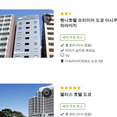
헨나호텔 프리미어 도쿄 아사쿠
와라마치
예약 무료 취소
룸 온리 (식사 없음)
비데가 설치된 화장실
TV
다와라마치역
에서
도보
3
분
팰리스 호텔 도쿄
예약 무료 취소
룸 온리 (식사 없음)