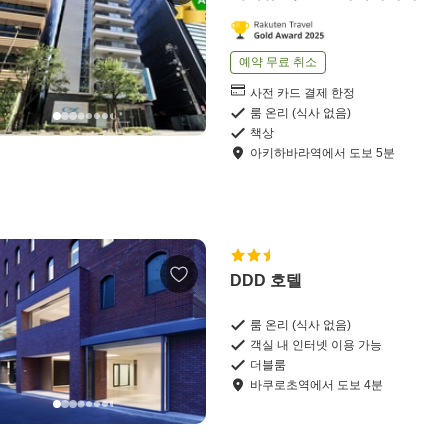
예약 무료 취소
사전 카드 결제 한정
룸 온리 (식사 없음)
책상
아키하바라역
에서
도보
5
분
DDD 호텔
룸 온리 (식사 없음)
객실 내 인터넷 이용 가능
더블룸
바쿠로초역
에서
도보
4
분