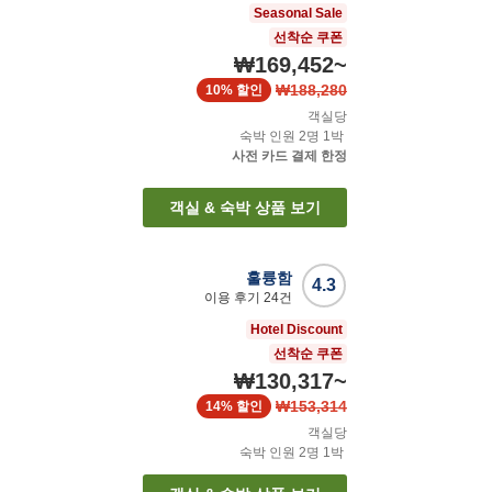
Seasonal Sale
선착순 쿠폰
₩169,452
~
₩188,280
10%
할인
객실당
숙박 인원
2
명
1
박
사전 카드 결제 한정
객실 & 숙박 상품 보기
훌륭함
4.3
이용 후기
24
건
Hotel Discount
선착순 쿠폰
₩130,317
~
₩153,314
14%
할인
객실당
숙박 인원
2
명
1
박