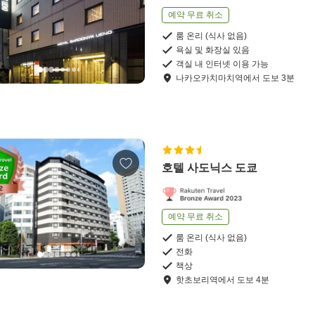
예약 무료 취소
룸 온리 (식사 없음)
욕실 및 화장실 있음
객실 내 인터넷 이용 가능
나카오카치마치역
에서
도보
3
분
호텔 사도닉스 도쿄
예약 무료 취소
룸 온리 (식사 없음)
전화
책상
핫초보리역
에서
도보
4
분