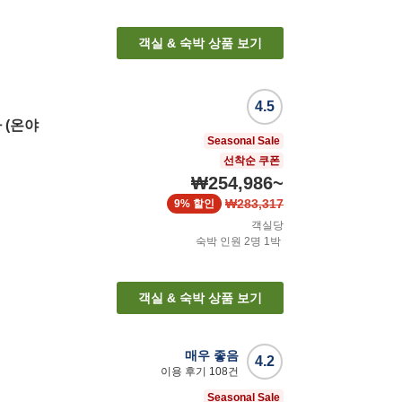
객실 & 숙박 상품 보기
4.5
 (온야
Seasonal Sale
선착순 쿠폰
₩254,986
~
₩283,317
9%
할인
객실당
숙박 인원
2
명
1
박
객실 & 숙박 상품 보기
매우 좋음
4.2
이용 후기
108
건
Seasonal Sale