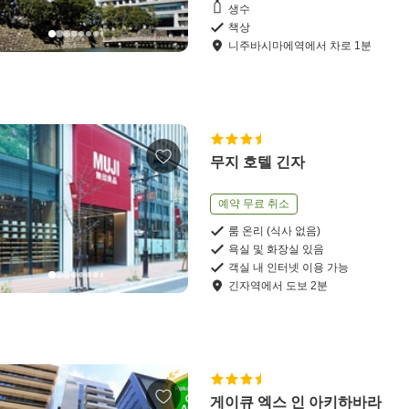
생수
책상
니주바시마에역
에서
차로
1
분
무지 호텔 긴자
예약 무료 취소
룸 온리 (식사 없음)
욕실 및 화장실 있음
객실 내 인터넷 이용 가능
긴자역
에서
도보
2
분
게이큐 엑스 인 아키하바라