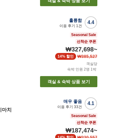
객실 & 숙박 상품 보기
훌륭함
4.4
이용 후기
1
건
Seasonal Sale
선착순 쿠폰
₩327,698
~
₩385,527
14%
할인
객실당
숙박 인원
2
명
1
박
객실 & 숙박 상품 보기
매우 좋음
4.1
이용 후기
33
건
치마치
Seasonal Sale
선착순 쿠폰
₩187,474
~
₩220,557
14%
할인