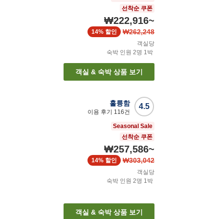
선착순 쿠폰
₩222,916
~
₩262,248
14%
할인
객실당
숙박 인원
2
명
1
박
객실 & 숙박 상품 보기
훌륭함
4.5
이용 후기
116
건
Seasonal Sale
선착순 쿠폰
₩257,586
~
₩303,042
14%
할인
객실당
숙박 인원
2
명
1
박
객실 & 숙박 상품 보기