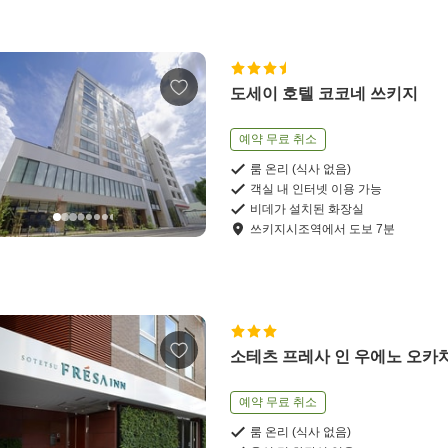
도세이 호텔 코코네 쓰키지
예약 무료 취소
룸 온리 (식사 없음)
객실 내 인터넷 이용 가능
비데가 설치된 화장실
쓰키지시조역
에서
도보
7
분
소테츠 프레사 인 우에노 오카
예약 무료 취소
룸 온리 (식사 없음)