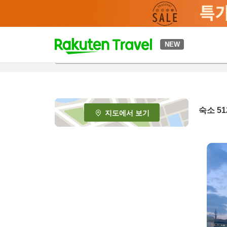
t
NEW
o
p
P
a
g
e
숙소
51
지도에서 보기
_
s
e
a
r
c
h