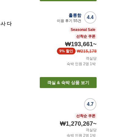
훌륭함
4.4
이용 후기
55
건
사 다
Seasonal Sale
선착순 쿠폰
₩193,661
~
₩215,178
9%
할인
객실당
숙박 인원
2
명
1
박
객실 & 숙박 상품 보기
4.7
선착순 쿠폰
₩1,270,267
~
객실당
숙박 인원
2
명
1
박